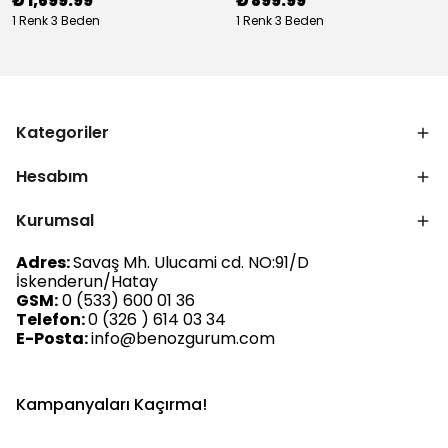
₺ 1,699.99
₺ 899.99
1 Renk 3 Beden
1 Renk 3 Beden
Kategoriler
Hesabım
Kurumsal
Adres:
Savaş Mh. Ulucami cd. NO:91/D
İskenderun/Hatay
GSM:
0 (533) 600 01 36
Telefon:
0 (326 ) 614 03 34
E-Posta:
info@benozgurum.com
Kampanyaları Kaçırma!