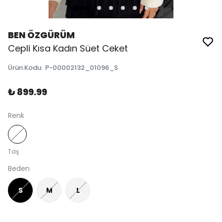
BEN ÖZGÜRÜM
Cepli Kısa Kadın Süet Ceket
Ürün Kodu
:
P-00002132_01096_S
₺ 899.99
Renk
Taş
Beden
S
M
L