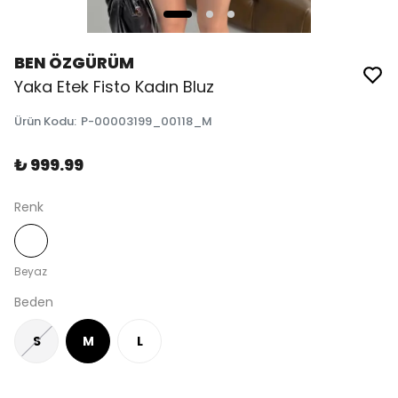
BEN ÖZGÜRÜM
Yaka Etek Fisto Kadın Bluz
Ürün Kodu
:
P-00003199_00118_M
₺ 999.99
Renk
Beyaz
Beden
S
M
L