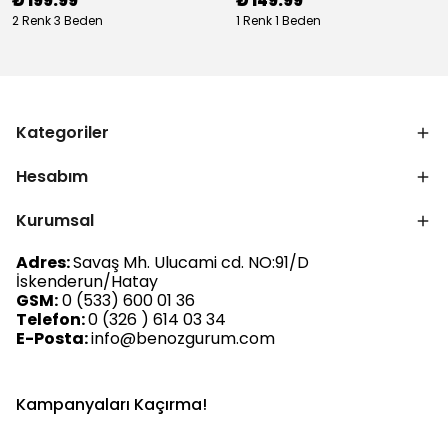
₺ 199.99
₺ 149.99
2 Renk 3 Beden
1 Renk 1 Beden
Kategoriler
Hesabım
Kurumsal
Adres:
Savaş Mh. Ulucami cd. NO:91/D
İskenderun/Hatay
GSM:
0 (533) 600 01 36
Telefon:
0 (326 ) 614 03 34
E-Posta:
info@benozgurum.com
Kampanyaları Kaçırma!