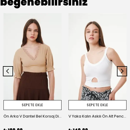
beğenebilirsiniz
SEPETE EKLE
SEPETE EKLE
Ön Arka V Dantel Bel Korsaj Dirsek Kol Uç Lastik Kaşkorse kadın Bluz
V Yaka Kalın Askılı Ön Alt Pencere Kısa Kadın Bluz