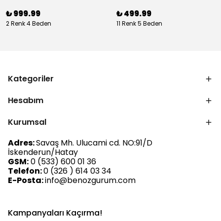
₺ 999.99
₺ 499.99
2 Renk 4 Beden
11 Renk 5 Beden
Kategoriler
Hesabım
Kurumsal
Adres:
Savaş Mh. Ulucami cd. NO:91/D
İskenderun/Hatay
GSM:
0 (533) 600 01 36
Telefon:
0 (326 ) 614 03 34
E-Posta:
info@benozgurum.com
Kampanyaları Kaçırma!