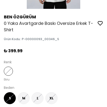
BEN ÖZGÜRÜM
0 Yaka Avartgarde Baskı Oversize Erkek T-
Shirt
Ürün Kodu
:
P-00000093_00346_S
₺ 399.99
Renk
Ekru
Beden
S
M
L
XL