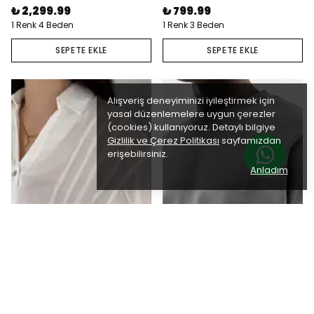
₺ 2,299.99
₺ 799.99
1 Renk 4 Beden
1 Renk 3 Beden
SEPETE EKLE
SEPETE EKLE
Alışveriş deneyiminizi iyileştirmek için
yasal düzenlemelere uygun çerezler
(cookies) kullanıyoruz. Detaylı bilgiye
Gizlilik ve Çerez Politikası
sayfamızdan
erişebilirsiniz.
Anladım
V Yaka Düğmeli Kadın Gömlek
0 Yaka Oversize Basıc Tee