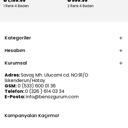
₺ 1,199.99
₺ 999.99
1 Renk 4 Beden
2 Renk 4 Beden
Kategoriler
Hesabım
Kurumsal
Adres:
Savaş Mh. Ulucami cd. NO:91/D
İskenderun/Hatay
GSM:
0 (533) 600 01 36
Telefon:
0 (326 ) 614 03 34
E-Posta:
info@benozgurum.com
Kampanyaları Kaçırma!