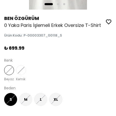
BEN ÖZGÜRÜM
0 Yaka Paris İşlemeli Erkek Oversize T-Shirt
Ürün Kodu
:
P-00003307_00118_S
₺ 699.99
Renk
Beyaz
Kemik
Beden
S
M
L
XL