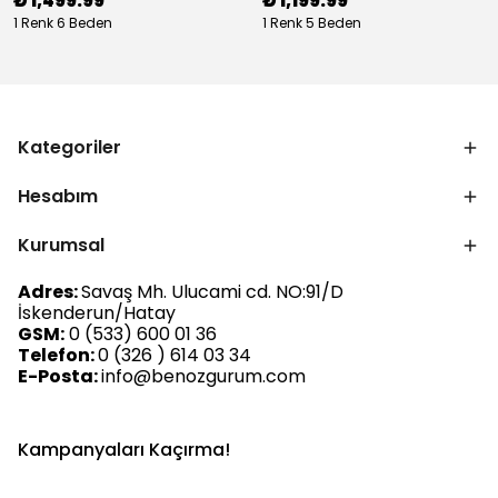
₺ 1,499.99
₺ 1,199.99
1 Renk 6 Beden
1 Renk 5 Beden
Kategoriler
Hesabım
Kurumsal
Adres:
Savaş Mh. Ulucami cd. NO:91/D
İskenderun/Hatay
GSM:
0 (533) 600 01 36
Telefon:
0 (326 ) 614 03 34
E-Posta:
info@benozgurum.com
Kampanyaları Kaçırma!