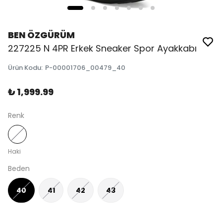
BEN ÖZGÜRÜM
227225 N 4PR Erkek Sneaker Spor Ayakkabı
Ürün Kodu
:
P-00001706_00479_40
₺ 1,999.99
Renk
Haki
Beden
40
41
42
43