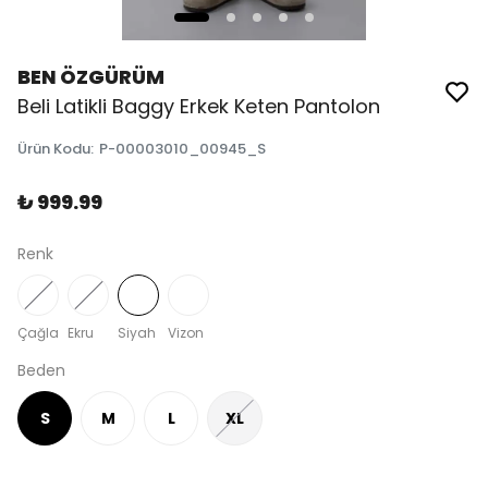
BEN ÖZGÜRÜM
Beli Latikli Baggy Erkek Keten Pantolon
Ürün Kodu
:
P-00003010_00945_S
₺ 999.99
Renk
Çağla
Ekru
Siyah
Vizon
Beden
S
M
L
XL