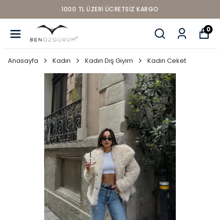
1000 TL ÜZERI ÜCRETSIZ KARGO
0
Anasayfa
Kadın
Kadın Dış Giyim
Kadın Ceket