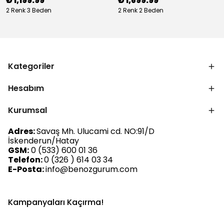
₺ 1,199.99
₺ 1,699.99
2 Renk 3 Beden
2 Renk 2 Beden
Kategoriler
Hesabım
Kurumsal
Adres:
Savaş Mh. Ulucami cd. NO:91/D
İskenderun/Hatay
GSM:
0 (533) 600 01 36
Telefon:
0 (326 ) 614 03 34
E-Posta:
info@benozgurum.com
Kampanyaları Kaçırma!