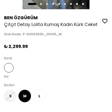
BEN ÖZGÜRÜM
Çıtçıt Detay Lolita Kumaş Kadın Kürk Ceket
Ürün Kodu
:
P-00002530_00105_M
₺ 2,299.99
Renk
Bej
Beden
S
M
L