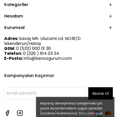
Kategoriler
Hesabım
Kurumsal
Adres:
Savaş Mh. Ulucami cd. NO:91/D
İskenderun/Hatay
GSM:
0 (533) 600 01 36
Telefon:
0 (326 ) 614 03 34
E-Posta:
info@benozgurum.com
Kampanyaları Kaçırma!
Abone Ol
Alışveriş deneyiminizi iyileştirmek için
yasal düzenlemelere uygun çerezler
(cookies) kullanıyoruz. Detaylı bilgiye