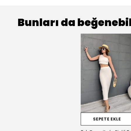
Bunları da beğenebil
SEPETE EKLE