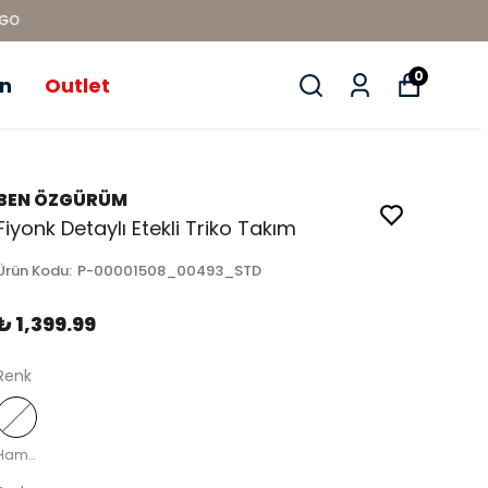
0
ün
Outlet
BEN ÖZGÜRÜM
Fiyonk Detaylı Etekli Triko Takım
Ürün Kodu
:
P-00001508_00493_STD
₺ 1,399.99
Renk
Ham Ekru