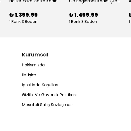
kli Takım
Halter Yaka Gofre Kadın İkili Takım
Ön Bağlamalı Kadın Çilek Kumaş Takım
₺ 1,399.99
₺ 1,499.99
1 Renk 3 Beden
1 Renk 3 Beden
1
Kurumsal
Hakkımızda
İletişim
İptal İade Koşulları
Gizlilik Ve Güvenlik Politikası
Mesafeli Satış Sözleşmesi