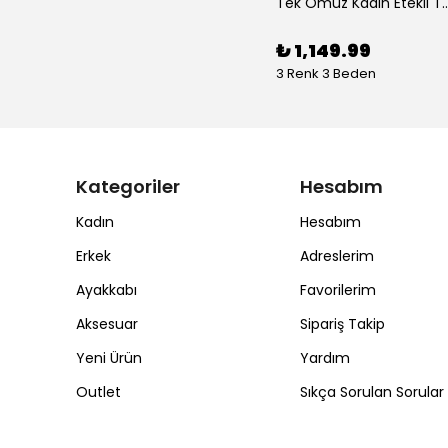
Tek Omuz Kadın Ete
₺ 1,149.99
3 Renk 3 Beden
Kategoriler
Hesabım
Kadın
Hesabım
Erkek
Adreslerim
Ayakkabı
Favorilerim
Aksesuar
Sipariş Takip
Yeni Ürün
Yardım
Outlet
Sıkça Sorulan Sorular