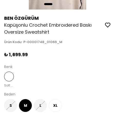
BEN ÖZGÜRÜM
Kapüşonlu Crochet Embroıdered Baskı
Oversize Sweatshirt
Ürün Kodu
:
P-00001748_01069_M
₺ 1,699.99
Renk
Soft Beige
Beden
S
M
L
XL