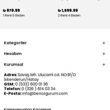
₺ 979.99
₺ 1,599.99
1 Renk 5 Beden
2 Renk 4 Beden
Kategoriler
Hesabım
Kurumsal
Adres:
Savaş Mh. Ulucami cd. NO:91/D
İskenderun/Hatay
GSM:
0 (533) 600 01 36
Telefon:
0 (326 ) 614 03 34
E-Posta:
info@benozgurum.com
Kampanyaları Kaçırma!