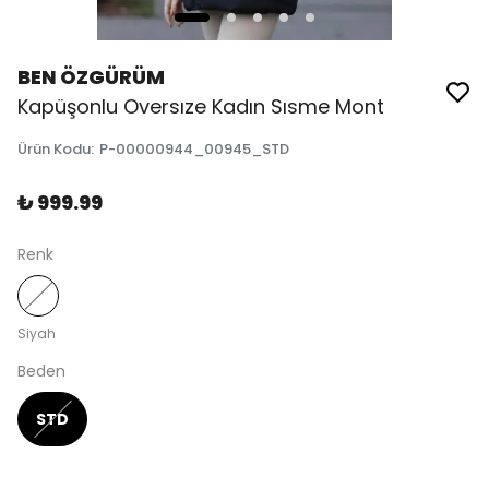
BEN ÖZGÜRÜM
Kapüşonlu Oversıze Kadın Sısme Mont
Ürün Kodu
:
P-00000944_00945_STD
₺ 999.99
Renk
Siyah
Beden
STD