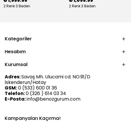
₺ 1,999.99
₺ 1,099.99
2 Renk 3 Beden
2 Renk 3 Beden
Kategoriler
Hesabım
Kurumsal
Adres:
Savaş Mh. Ulucami cd. NO:91/D
İskenderun/Hatay
GSM:
0 (533) 600 01 36
Telefon:
0 (326 ) 614 03 34
E-Posta:
info@benozgurum.com
Kampanyaları Kaçırma!