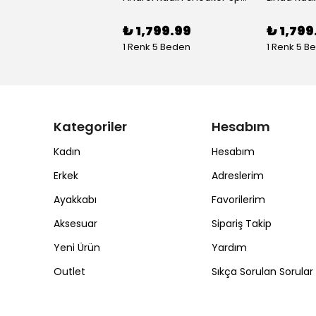
₺ 1,799.99
₺ 1,799
1 Renk 5 Beden
1 Renk 5 B
Kategoriler
Hesabım
Kadın
Hesabım
Erkek
Adreslerim
Ayakkabı
Favorilerim
Aksesuar
Sipariş Takip
Yeni Ürün
Yardım
Outlet
Sıkça Sorulan Sorular