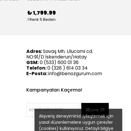
₺ 1,799.99
1 Renk 5 Beden
Adres:
Savaş Mh. Ulucami cd.
NO:91/D İskenderun/Hatay
GSM:
0 (533) 600 01 36
Telefon:
0 (326 ) 614 03 34
E-Posta:
info@benozgurum.com
Kampanyaları Kaçırma!
Abone Ol
Alışveriş deneyiminizi iyileştirmek için
yasal düzenlemelere uygun çerezler
(cookies) kullanıyoruz. Detaylı bilgiye