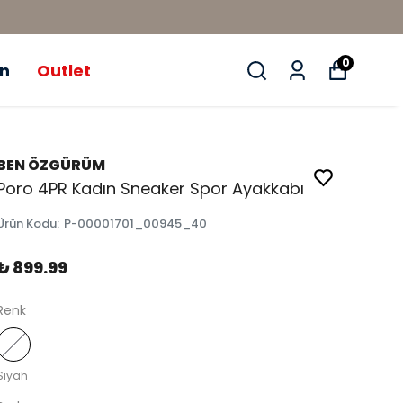
0
ün
Outlet
BEN ÖZGÜRÜM
Poro 4PR Kadın Sneaker Spor Ayakkabı
Ürün Kodu
:
P-00001701_00945_40
₺ 899.99
Renk
Siyah