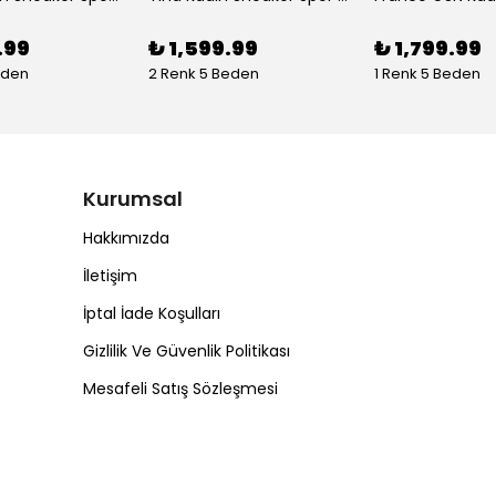
.99
₺ 1,599.99
₺ 1,799.99
eden
2 Renk 5 Beden
1 Renk 5 Beden
Kurumsal
Hakkımızda
İletişim
İptal İade Koşulları
Gizlilik Ve Güvenlik Politikası
Mesafeli Satış Sözleşmesi