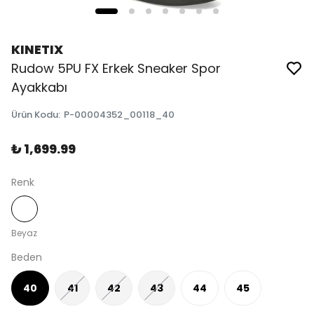
KINETIX
Rudow 5PU FX Erkek Sneaker Spor
Ayakkabı
Ürün Kodu
:
P-00004352_00118_40
₺ 1,699.99
Renk
Beyaz
Beden
40
41
42
43
44
45