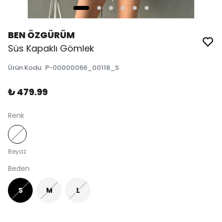
BEN ÖZGÜRÜM
Süs Kapaklı Gömlek
Ürün Kodu
:
P-00000066_00118_S
₺ 479.99
Renk
Beyaz
Beden
S
M
L