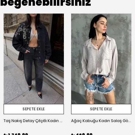
beğenebilirsiniz
SEPETE EKLE
SEPETE EKLE
Taş Nakış Detay Çıtçıtlı Kadın Oversize Jean Gömlek
Ağaç Kabuğu Kadın Salaş Gömlek