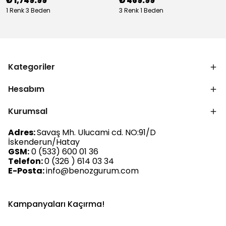
₺ 1,749.99
₺ 469.99
1 Renk 3 Beden
3 Renk 1 Beden
Kategoriler
Hesabım
Kurumsal
Adres:
Savaş Mh. Ulucami cd. NO:91/D
İskenderun/Hatay
GSM:
0 (533) 600 01 36
Telefon:
0 (326 ) 614 03 34
E-Posta:
info@benozgurum.com
Kampanyaları Kaçırma!