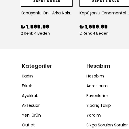
E
SEPETE EKLE
SEPETE EKLE
Kapüşonlu Saw Taş Baskılı Erkek Oversize Sweatshirt
Kapüşonlu Ön- Arka Nakışlı Erkek Oversize Sweatshirt
Kapüşonlu Ornamental Embroiden Erkek 
₺ 1,599.99
₺ 1,699.99
2 Renk 4 Beden
2 Renk 4 Beden
Kategoriler
Hesabım
Kadın
Hesabım
Erkek
Adreslerim
Ayakkabı
Favorilerim
Aksesuar
Sipariş Takip
Yeni Ürün
Yardım
Outlet
Sıkça Sorulan Sorular