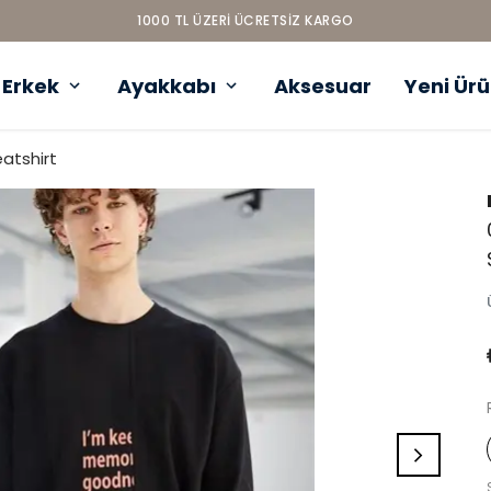
1000 TL ÜZERI ÜCRETSIZ KARGO
Erkek
Ayakkabı
Aksesuar
Yeni Ür
atshirt