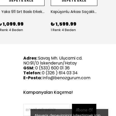
SEPETE EKLE
SEPETE EKLE
0 Yaka 911 Sırt Baskı Erkek Oversize Sweatshirt
Kapüşonlu Arkası Saçaklı Baskılı Erkek Oversize Sweatshirt
₺ 1,099.99
₺ 1,599.99
₺ 1,
 Renk 4 Beden
1 Renk 4 Beden
1 Renk
Adres:
Savaş Mh. Ulucami cd.
NO:91/D İskenderun/Hatay
GSM:
0 (533) 600 01 36
Telefon:
0 (326 ) 614 03 34
E-Posta:
info@benozgurum.com
Kampanyaları Kaçırma!
Abone Ol
Alışveriş deneyiminizi iyileştirmek için