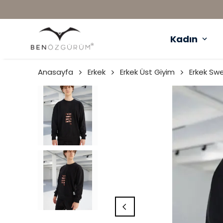
Kadın
Anasayfa
Erkek
Erkek Üst Giyim
Erkek Swe