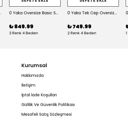
SEPETE EKLE
SEPETE EKLE
Oversize Sweatshirt
0 Yaka Oversize Basıc Sweat T-Shırt
0 Yaka Tek Cep Oversize Erkek Sweatshırt
₺ 849.99
₺ 749.99
3 Renk 4 Beden
2 Renk 4 Beden
1
Kurumsal
Hakkımızda
İletişim
İptal İade Koşulları
Gizlilik Ve Güvenlik Politikası
Mesafeli Satış Sözleşmesi