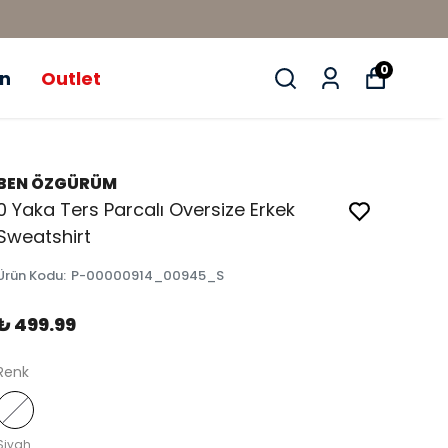
0
ün
Outlet
BEN ÖZGÜRÜM
0 Yaka Ters Parcalı Oversize Erkek
Sweatshirt
Ürün Kodu
:
P-00000914_00945_S
₺ 499.99
Renk
Siyah