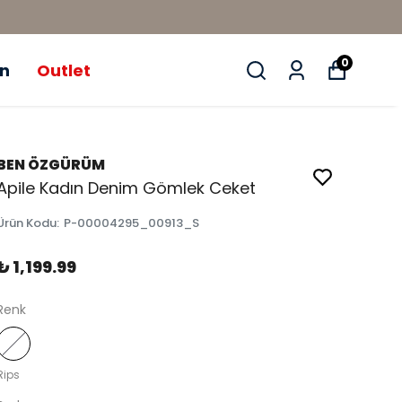
0
ün
Outlet
BEN ÖZGÜRÜM
Apile Kadın Denim Gömlek Ceket
Ürün Kodu
:
P-00004295_00913_S
₺ 1,199.99
Renk
Rips