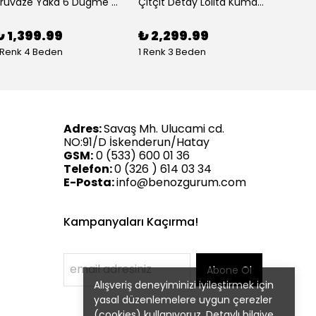
Kruvaze Yaka 6 Dugme Kadın Ceket
Çıtçıt Detay Lolita Kumaş Kadın Kürk Ceket
₺ 1,399.99
₺ 2,299.99
₺ 1,1
 Renk 4 Beden
1 Renk 3 Beden
2 Renk
Adres:
Savaş Mh. Ulucami cd.
NO:91/D İskenderun/Hatay
GSM:
0 (533) 600 01 36
Telefon:
0 (326 ) 614 03 34
E-Posta:
info@benozgurum.com
Kampanyaları Kaçırma!
Abone Ol
Alışveriş deneyiminizi iyileştirmek için
yasal düzenlemelere uygun çerezler
(cookies) kullanıyoruz. Detaylı bilgiye