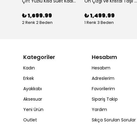
Çıtçıt Detay Lolita Kumaş Kadın Kürk Ceket
Çift Yüzlü Kısa Süet Kadın Deri Ceket
Ön Çizgi ve Kristal Taşlı Çıtçıtlı Kadın Oversize Jean Ceket
₺ 1,699.99
₺ 1,499.99
2 Renk 2 Beden
1 Renk 3 Beden
Kategoriler
Hesabım
Kadın
Hesabım
Erkek
Adreslerim
Ayakkabı
Favorilerim
Aksesuar
Sipariş Takip
Yeni Ürün
Yardım
Outlet
Sıkça Sorulan Sorular