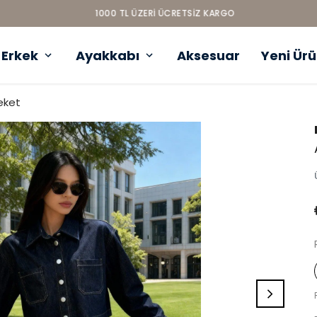
1000 TL ÜZERI ÜCRETSIZ KARGO
Erkek
Ayakkabı
Aksesuar
Yeni Ür
eket