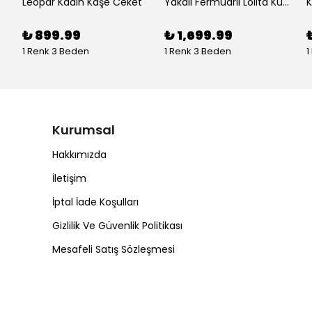
Leopar Kadın Kaşe Ceket
Yakalı Fermuarlı Lolita Kumaş Kadın Kürk Ceket
₺ 899.99
₺ 1,699.99
1 Renk 3 Beden
1 Renk 3 Beden
1
Kurumsal
Hakkımızda
İletişim
İptal İade Koşulları
Gizlilik Ve Güvenlik Politikası
Mesafeli Satış Sözleşmesi