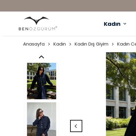
Kadın
Anasayfa
Kadın
Kadın Dış Giyim
Kadın C