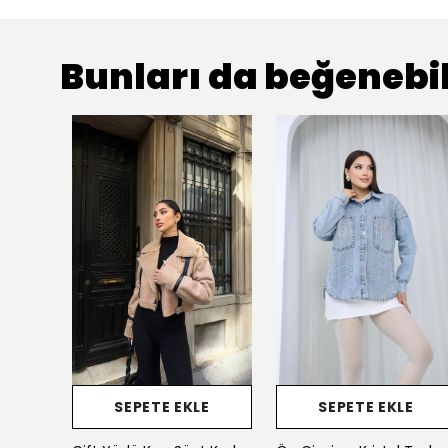
Bunları da beğenebil
E
SEPETE EKLE
SEPETE EKLE