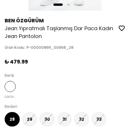
BEN ÖZGÜRÜM
Jean Yıpratmalı Taşlanmış Dar Paca Kadın
Jean Pantolon
Ürün Kodu
:
P-00000899_00656_28
₺ 479.99
Renk
Lacivert
Beden
28
29
30
31
32
33