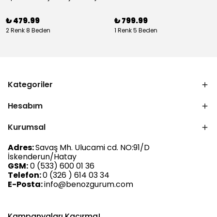
₺ 479.99
₺ 799.99
2 Renk 8 Beden
1 Renk 5 Beden
Kategoriler
Hesabım
Kurumsal
Adres:
Savaş Mh. Ulucami cd. NO:91/D
İskenderun/Hatay
GSM:
0 (533) 600 01 36
Telefon:
0 (326 ) 614 03 34
E-Posta:
info@benozgurum.com
Kampanyaları Kaçırma!