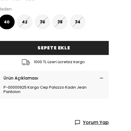
Beden
40
42
36
38
34
SEPETE EKLE
1000 TL üzeri ücretsiz kargo
Ürün Açıklaması
P-00000925 Kargo Cep Palazzo Kadın Jean
Pantolon
Yorum Yap