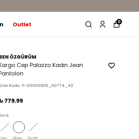
0
ün
Outlet
BEN ÖZGÜRÜM
Kargo Cep Palazzo Kadın Jean
Pantolon
Ürün Kodu
:
P-00000925_00774_40
₺ 779.99
Renk
Füme - Kar Yıkama
Mavi
Siyah