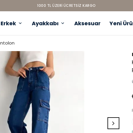
1000 TL ÜZERI ÜCRETSIZ KARGO
Erkek
Ayakkabı
Aksesuar
Yeni Ür
antolon