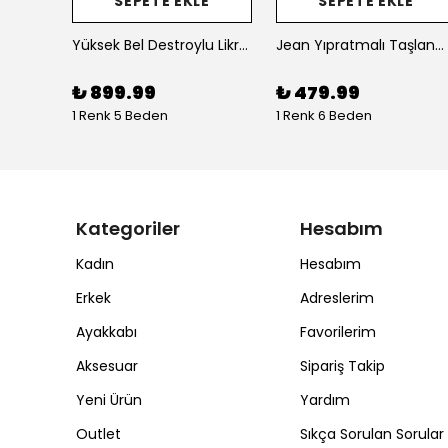
E
SEPETE EKLE
SEPETE EKLE
Yüksek Bel Peçli Mom Jean Kadın Pantolon
Yüksek Bel Destroylu Likralı Kadın Mom Jean Pantolon
Jean Yıpratmalı Taşlanmış Dar Paca Kadın Jean Pantolon
₺ 899.99
₺ 479.99
1 Renk 5 Beden
1 Renk 6 Beden
Kategoriler
Hesabım
Kadın
Hesabım
Erkek
Adreslerim
Ayakkabı
Favorilerim
Aksesuar
Sipariş Takip
Yeni Ürün
Yardım
Outlet
Sıkça Sorulan Sorular