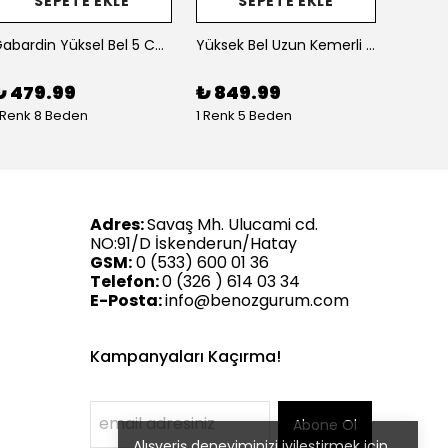
SEPETE EKLE
SEPETE EKLE
Gabardin Yüksel Bel 5 Cep Düz Renk Dar Paça Kadın Pantolon
Yüksek Bel Uzun Kemerli Likralı Boru Paça Kadın Jean Pantolon
₺ 479.99
₺ 849.99
₺ 79
 Renk 8 Beden
1 Renk 5 Beden
1 Renk 
Adres:
Savaş Mh. Ulucami cd.
NO:91/D İskenderun/Hatay
GSM:
0 (533) 600 01 36
Telefon:
0 (326 ) 614 03 34
E-Posta:
info@benozgurum.com
Kampanyaları Kaçırma!
Abone Ol
Alışveriş deneyiminizi iyileştirmek için