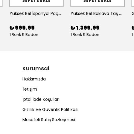
SEPETE EKLE
SEPETE EKLE
Yüksek Bel İspanyol Paça Kadın Jean Pantolon
Yüksek Bel Baklava Taş Detay Likralı Palazzo Kadın Jean Pantolon
₺ 999.99
₺ 1,399.99
1 Renk 5 Beden
1 Renk 5 Beden
1
Kurumsal
Hakkımızda
İletişim
İptal İade Koşulları
Gizlilik Ve Güvenlik Politikası
Mesafeli Satış Sözleşmesi