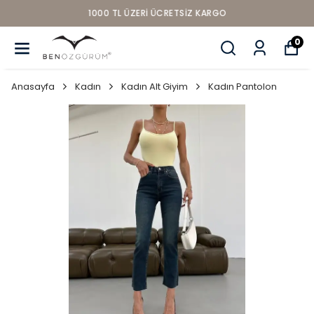
1000 TL ÜZERI ÜCRETSIZ KARGO
0
Anasayfa
Kadın
Kadın Alt Giyim
Kadın Pantolon