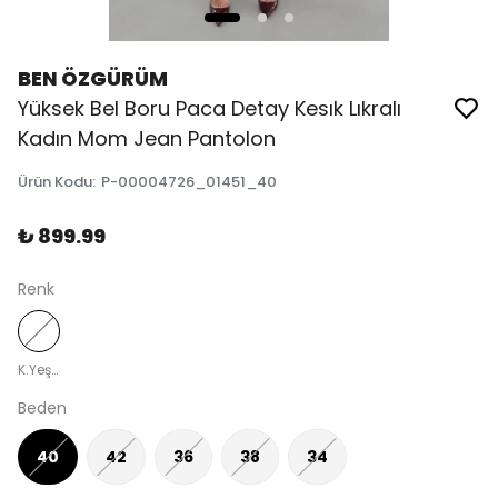
BEN ÖZGÜRÜM
Yüksek Bel Boru Paca Detay Kesık Lıkralı
Kadın Mom Jean Pantolon
Ürün Kodu
:
P-00004726_01451_40
₺ 899.99
Renk
K.Yeşil Tint Mavi
Beden
40
42
36
38
34