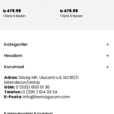
₺ 479.99
₺ 479.99
1 Renk 8 Beden
1 Renk 8 Beden
Kategoriler
Hesabım
Kurumsal
Adres:
Savaş Mh. Ulucami cd. NO:91/D
İskenderun/Hatay
GSM:
0 (533) 600 01 36
Telefon:
0 (326 ) 614 03 34
E-Posta:
info@benozgurum.com
Kampanyaları Kaçırma!