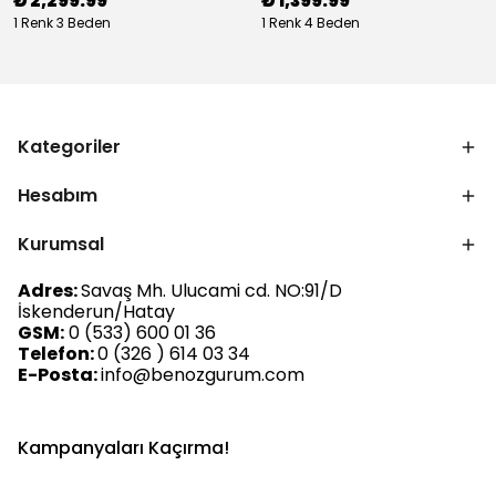
₺ 2,299.99
₺ 1,399.99
1 Renk 3 Beden
1 Renk 4 Beden
Kategoriler
Hesabım
Kurumsal
Adres:
Savaş Mh. Ulucami cd. NO:91/D
İskenderun/Hatay
GSM:
0 (533) 600 01 36
Telefon:
0 (326 ) 614 03 34
E-Posta:
info@benozgurum.com
Kampanyaları Kaçırma!