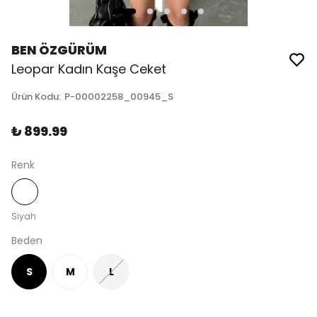
BEN ÖZGÜRÜM
Leopar Kadın Kaşe Ceket
Ürün Kodu
:
P-00002258_00945_S
₺ 899.99
Renk
Siyah
Beden
S
M
L