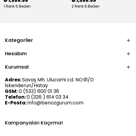
₺ 1,399.99
₺ 1,399.99
1 Renk 6 Beden
2 Renk 6 Beden
Kategoriler
Hesabım
Kurumsal
Adres:
Savaş Mh. Ulucami cd. NO:91/D
İskenderun/Hatay
GSM:
0 (533) 600 01 36
Telefon:
0 (326 ) 614 03 34
E-Posta:
info@benozgurum.com
Kampanyaları Kaçırma!