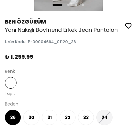
BEN ÖZGÜRÜM
Yanı Nakışlı Boyfrıend Erkek Jean Pantolon
Ürün Kodu
:
P-00004664_01120_36
₺ 1,299.99
Renk
Taş. Mavi
Beden
36
30
31
32
33
34