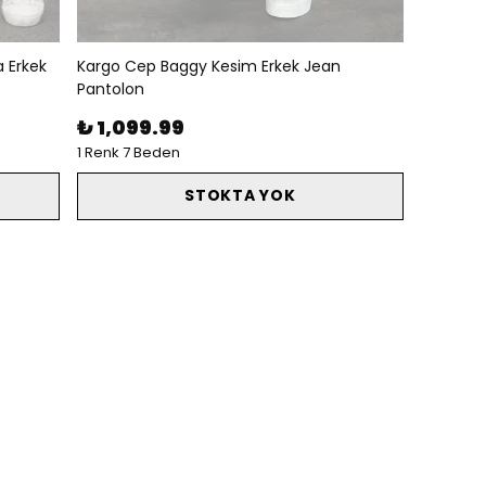
a Erkek
Kargo Cep Baggy Kesim Erkek Jean
Pantolon
₺ 1,099.99
1 Renk 7 Beden
STOKTA YOK