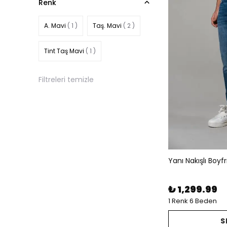
Renk
A. Mavi
( 1 )
Taş. Mavi
( 2 )
Tint Taş Mavi
( 1 )
Filtreleri temizle
Yanı Nakışlı Boy
₺ 1,299.99
1 Renk 6 Beden
S