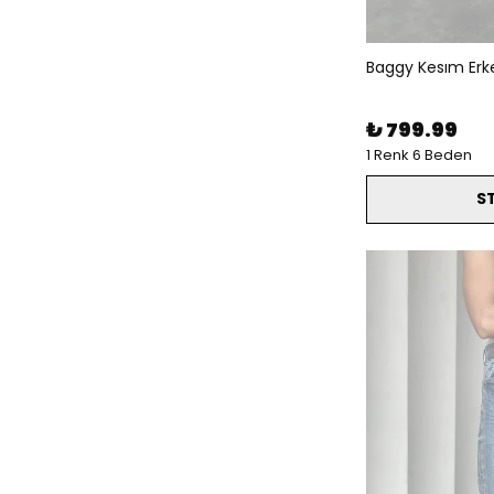
Baggy Kesım Erk
₺ 799.99
1 Renk 6 Beden
S