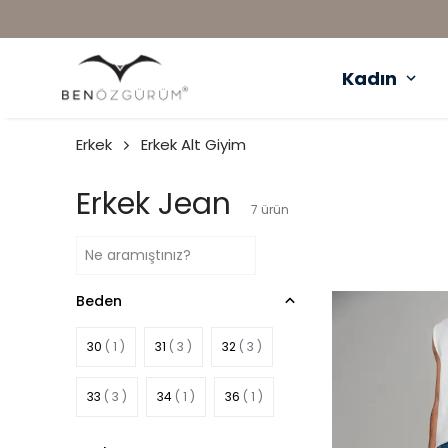
Kadın
Erkek
Erkek Alt Giyim
Erkek Jean
7
ürün
Beden
30
( 1 )
31
( 3 )
32
( 3 )
33
( 3 )
34
( 1 )
36
( 1 )