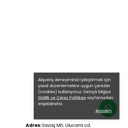
Alışveriş deneyiminizi iyileştirmek için
yasal düzenlemelere uygun çerezler
(cookies) kullanıyoruz. Detaylı bilgiye
Gizlilik ve Çerez Politikası
sayfamızdan
erişebilirsiniz.
Anladım
Adres:
Savaş Mh. Ulucami cd.