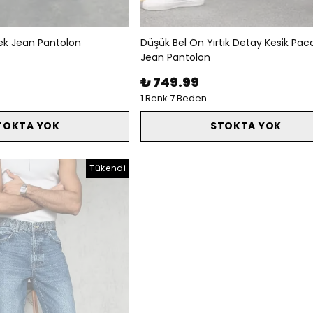
ek Jean Pantolon
Düşük Bel Ön Yırtık Detay Kesik Pac
Jean Pantolon
₺ 749.99
1 Renk 7 Beden
TOKTA YOK
STOKTA YOK
Tükendi