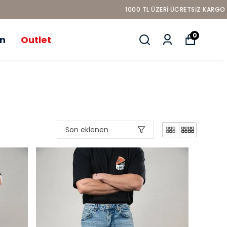
0
ün
Outlet
Son eklenen