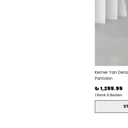
Kemer Yan Detay
Pantolon
₺ 1,299.99
1 Renk 6 Beden
S