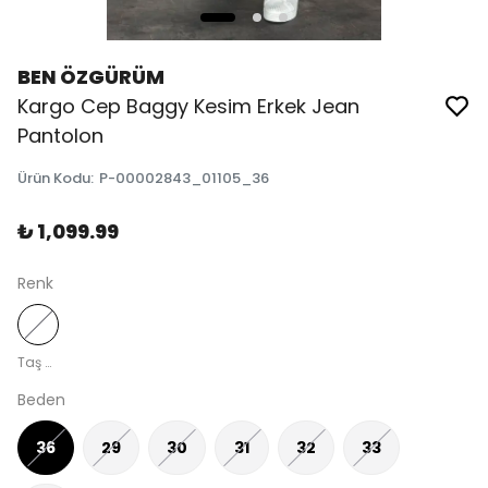
BEN ÖZGÜRÜM
Kargo Cep Baggy Kesim Erkek Jean
Pantolon
Ürün Kodu
:
P-00002843_01105_36
₺ 1,099.99
Renk
Taş A. Eskitme
Beden
36
29
30
31
32
33