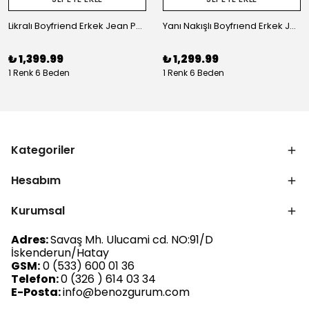
Likralı Boyfriend Erkek Jean Pantolon
Yanı Nakışlı Boyfrıend Erkek Jean Pantolon
₺ 1,399.99
₺ 1,299.99
1 Renk 6 Beden
1 Renk 6 Beden
Kategoriler
Hesabım
Kurumsal
Adres:
Savaş Mh. Ulucami cd. NO:91/D
İskenderun/Hatay
GSM:
0 (533) 600 01 36
Telefon:
0 (326 ) 614 03 34
E-Posta:
info@benozgurum.com