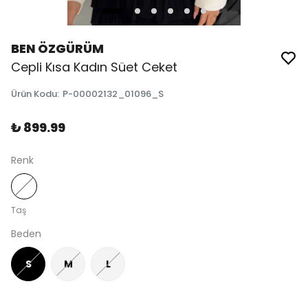
BEN ÖZGÜRÜM
Cepli Kısa Kadın Süet Ceket
Ürün Kodu
:
P-00002132_01096_S
₺ 899.99
Renk
Taş
Beden
S
M
L