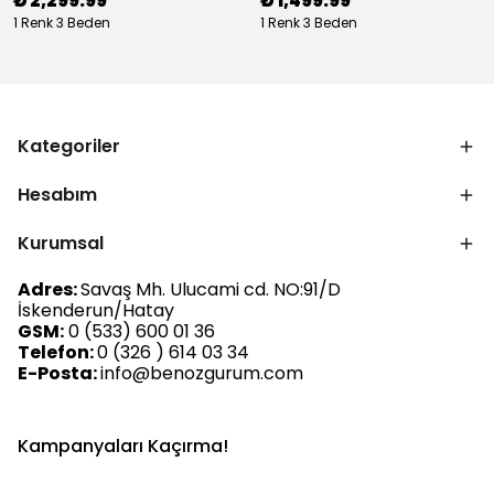
₺ 2,299.99
₺ 1,499.99
1 Renk 3 Beden
1 Renk 3 Beden
Kategoriler
Hesabım
Kurumsal
Adres:
Savaş Mh. Ulucami cd. NO:91/D
İskenderun/Hatay
GSM:
0 (533) 600 01 36
Telefon:
0 (326 ) 614 03 34
E-Posta:
info@benozgurum.com
Kampanyaları Kaçırma!