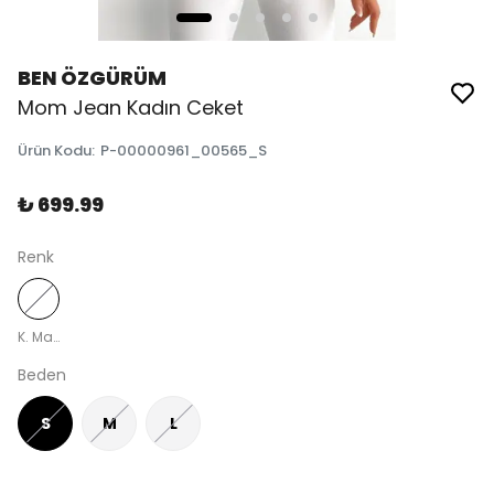
BEN ÖZGÜRÜM
Mom Jean Kadın Ceket
Ürün Kodu
:
P-00000961_00565_S
₺ 699.99
Renk
K. Mavi
Beden
S
M
L