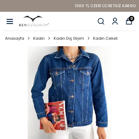
1000 TL ÜZERI ÜCRETSIZ KARGO
0
Anasayfa
Kadın
Kadın Dış Giyim
Kadın Ceket